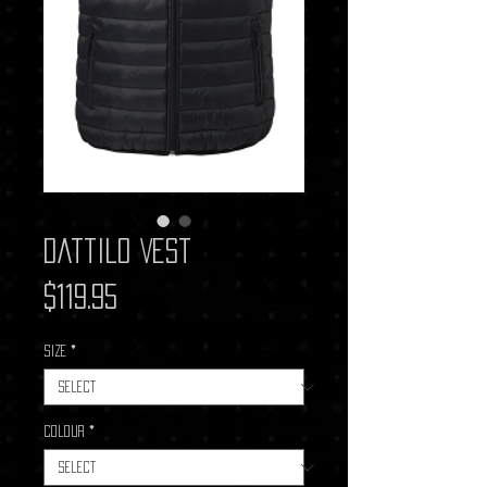
Dattilo Vest
Price
$119.95
Size
*
Colour
*