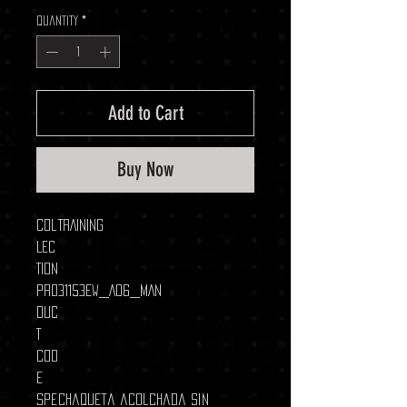
Quantity
*
Add to Cart
Buy Now
COL
TRAINING
LEC
TION
PRO
31153EW_A06_MAN
DUC
T
COD
E
SPE
Chaqueta acolchada sin