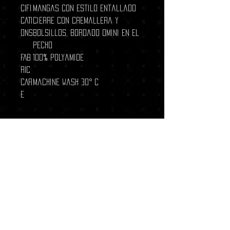
CIFI
mangas con estilo entallado
CATI
Cierre con cremallera y
ONS
bolsillos, bordado Omini en el
pecho
FAB
100% Polyamide
RIC
CAR
Machine wash 30° C
E
Related Products
New Arrival
New Arrival